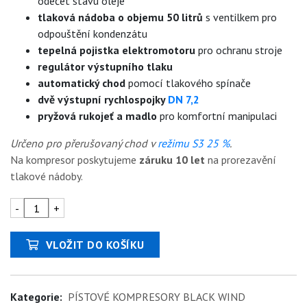
odečet stavu oleje
tlaková nádoba o objemu 50 litrů
s ventilkem pro
odpouštění kondenzátu
tepelná pojistka elektromotoru
pro ochranu stroje
regulátor výstupního tlaku
automatický chod
pomocí tlakového spínače
dvě výstupní rychlospojky
DN 7,2
pryžová rukojeť a madlo
pro komfortní manipulaci
Určeno pro přerušovaný chod v
režimu S3 25 %
.
Na kompresor poskytujeme
záruku 10 let
na prorezavění
tlakové nádoby.
-
+
VLOŽIT DO KOŠÍKU
Kategorie:
PÍSTOVÉ KOMPRESORY BLACK WIND