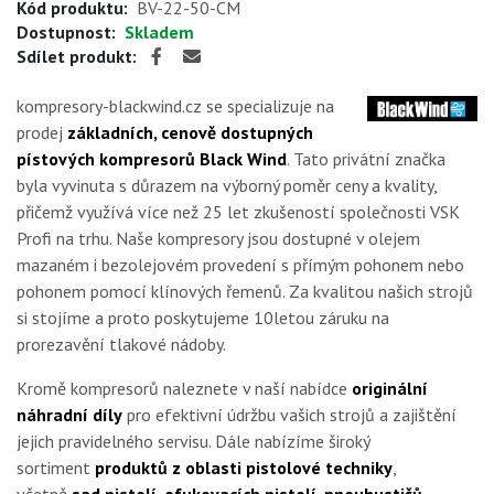
Kód produktu:
BV-22-50-CM
Dostupnost:
Skladem
Sdílet produkt:
kompresory-blackwind.cz se specializuje na
prodej
základních, cenově dostupných
pístových kompresorů Black Wind
. Tato privátní značka
byla vyvinuta s důrazem na výborný poměr ceny a kvality,
přičemž využívá více než 25 let zkušeností společnosti VSK
Profi na trhu. Naše kompresory jsou dostupné v olejem
mazaném i bezolejovém provedení s přímým pohonem nebo
pohonem pomocí klínových řemenů. Za kvalitou našich strojů
si stojíme a proto poskytujeme 10letou záruku na
prorezavění tlakové nádoby.
Kromě kompresorů naleznete v naší nabídce
originální
náhradní díly
pro efektivní údržbu vašich strojů a zajištění
jejich pravidelného servisu. Dále nabízíme široký
sortiment
produktů z oblasti pistolové techniky
,