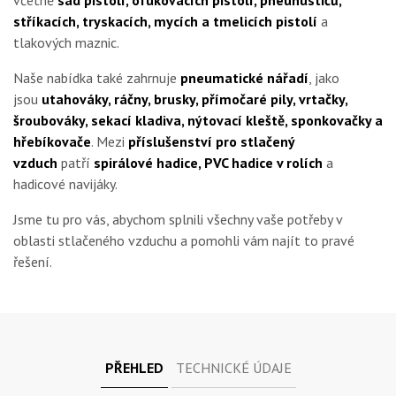
včetně
sad pistolí, ofukovacích pistolí, pneuhustičů,
stříkacích, tryskacích, mycích a tmelicích pistolí
a
tlakových maznic.
Naše nabídka také zahrnuje
pneumatické nářadí
, jako
jsou
utahováky, ráčny, brusky, přímočaré pily, vrtačky,
šroubováky, sekací kladiva, nýtovací kleště, sponkovačky a
hřebíkovače
. Mezi
příslušenství pro stlačený
vzduch
patří
spirálové hadice, PVC hadice v rolích
a
hadicové navijáky.
Jsme tu pro vás, abychom splnili všechny vaše potřeby v
oblasti stlačeného vzduchu a pomohli vám najít to pravé
řešení.
PŘEHLED
TECHNICKÉ ÚDAJE