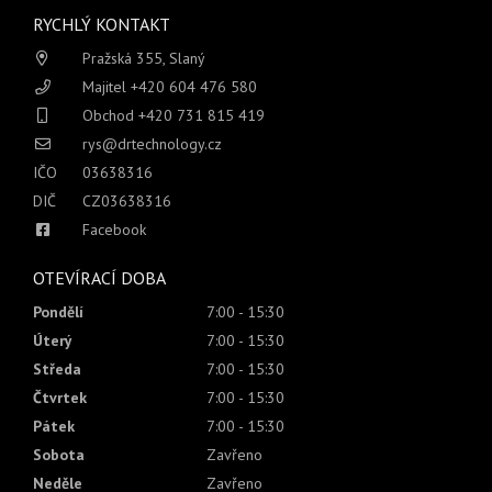
RYCHLÝ KONTAKT
Pražská 355, Slaný
Majitel +420 604 476 580
Obchod +420 731 815 419
rys@drtechnology.cz
IČO
03638316
DIČ
CZ03638316
Facebook
OTEVÍRACÍ DOBA
Pondělí
7:00 - 15:30
Úterý
7:00 - 15:30
Středa
7:00 - 15:30
Čtvrtek
7:00 - 15:30
Pátek
7:00 - 15:30
Sobota
Zavřeno
Neděle
Zavřeno