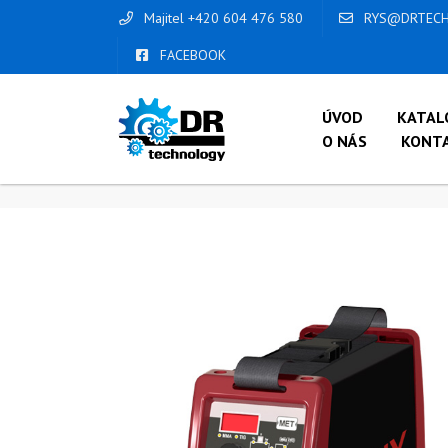
Majitel +420 604 476 580
RYS@DRTECH
FACEBOOK
ÚVOD
KATAL
O NÁS
KONT
ÚVOD
/
OBCHOD
/
INVERTORY FĒNIX
/
F