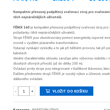
Kompaktní přenosný podpěťový svařovací stroj pro svařování
těch nejnáročnějších uživatelů.
FĒNIX 160
je kompaktní přenosný podpěťový svařovací stroj pro 
požadavky i těch nejnáročnějších uživatelů.
Stroje FĒNIX jsou zkonstruovány pomocí energeticky úsporné inv
úrovně s využitím planárního transformátoru.
Vykazují vynikající výsledky a to jak při běžném provozu, tak při 
kabelech.
Ideální charakteristika oblouku zaručuje jeho výbornou stabilitu i v
dlouhých síťových přívodů (až do délky 200 m).
Ovládací prvky stroje jsou integrované v tlačítkové klávesnici, kte
Dalšími přednostmi strojů FĒNIX je vysoký výkon a účinnost, snad
dálkového ovládání.
-
+
VLOŽIT DO KOŠÍKU
Kategorie:
INVERTORY FĒNIX