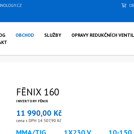
NOLOGY.CZ
OB
OG
OBCHOD
SLUŽBY
OPRAVY REDUKČNÍCH VENTI
AKT
ĒNIX 160
FĒNIX 160
INVERTORY FĒNIX
11 990,00 Kč
cena s DPH 14 507,90 Kč
MMA/TIG 1X230 V 10-150 