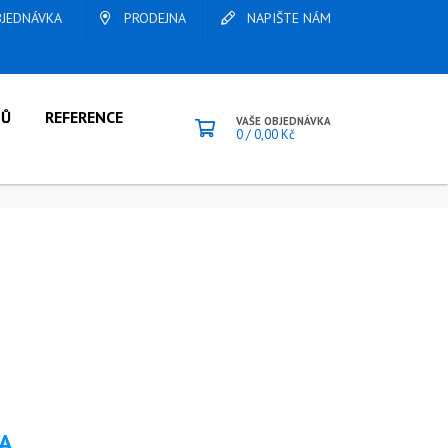
JEDNÁVKA
PRODEJNA
NAPIŠTE NÁM
LŮ
REFERENCE
VAŠE OBJEDNÁVKA
0
/
0,00
Kč
A