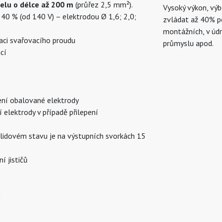
elu o délce až 200 m
(průřez 2,5 mm²).
Vysoký výkon, výb
o 40 % (od 140 V) – elektrodou Ø 1,6; 2,0;
zvládat až 40% pod
montážních, v úd
laci svařovacího proudu
průmyslu apod.
cí
ní obalované elektrody
elektrody v případě přilepení
lidovém stavu je na výstupních svorkách 15
 jističů
C