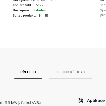
Küht
Kód produktu:
51225
spo
výv
Dostupnost:
Skladem
přís
Sdílet produkt:
PŘEHLED
TECHNICKÉ ÚDAJE
Aplikace
. 3,5 kVA (s funkcí A.V.R.)