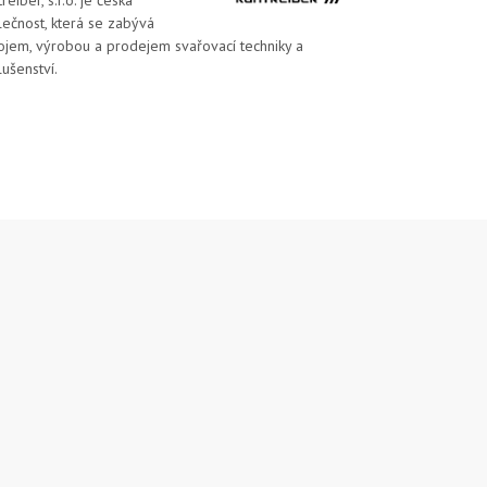
reiber, s.r.o. je česká
lečnost, která se zabývá
ojem, výrobou a prodejem svařovací techniky a
lušenství.