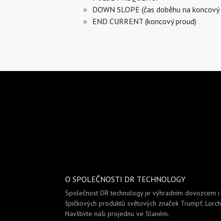
DOWN SLOPE (čas doběhu na koncový 
END CURRENT (koncový proud)
O SPOLEČNOSTI DR TECHNOLOGY
Společnost DR technology je výhradním dovozcem 
špičkových produktů světových značek Trumpf, Lorch 
Navštivte naši projednu ve Slaném.