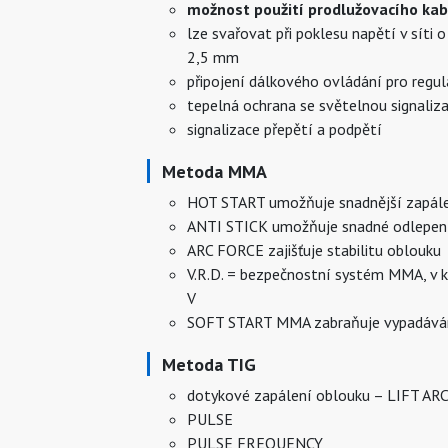
možnost použití prodlužovacího kab
lze svařovat při poklesu napětí v síti 
2,5 mm
připojení dálkového ovládání pro regu
tepelná ochrana se světelnou signaliza
signalizace přepětí a podpětí
Metoda MMA
HOT START umožňuje snadnější zapále
ANTI STICK umožňuje snadné odlepení 
ARC FORCE zajišťuje stabilitu oblouku
V.R.D. = bezpečnostní systém MMA, v k
V
SOFT START MMA zabraňuje vypadávání
Metoda TIG
dotykové zapálení oblouku – LIFT AR
PULSE
PULSE FREQUENCY