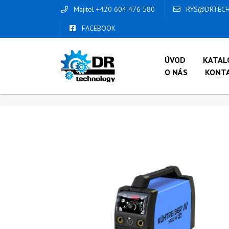
Majitel +420 604 476 580
RYS@DRTECH
FACEBOOK
ÚVOD
KATAL
O NÁS
KONT
ÚVOD
/
OBCHOD
/
INVERTORY MMA
/
KI