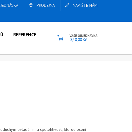
JEDNÁVKA
PRODEJNA
NAPIŠTE NÁM
LŮ
REFERENCE
VAŠE OBJEDNÁVKA
0
/
0,00
Kč
oduchým ovládáním a spolehlivostí, kterou ocení