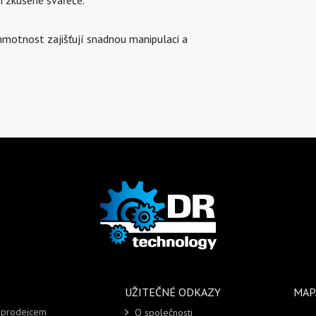
 i zkušené svářeče.
motnost zajišťují snadnou manipulaci a
UŽITEČNÉ ODKAZY
MAP
i prodejcem
O společnosti