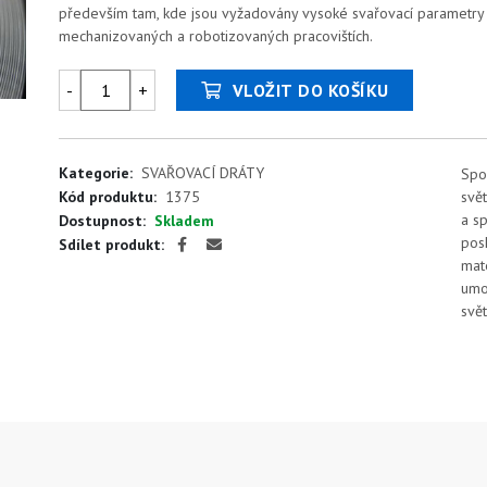
především tam, kde jsou vyžadovány vysoké svařovací parametry a n
mechanizovaných a robotizovaných pracovištích.
-
+
VLOŽIT DO KOŠÍKU
Kategorie:
SVAŘOVACÍ DRÁTY
Spo
Kód produktu:
1375
svě
a sp
Dostupnost:
Skladem
pos
Sdílet produkt:
mate
umo
svět