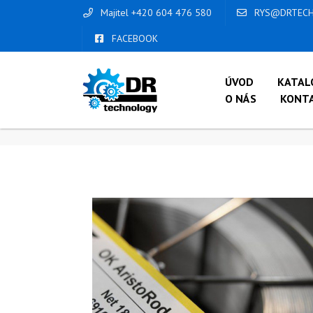
Majitel +420 604 476 580
RYS@DRTECH
FACEBOOK
ÚVOD
KATAL
O NÁS
KONT
ÚVOD
/
OBCHOD
/
SVAŘOVACÍ DRÁTY
/