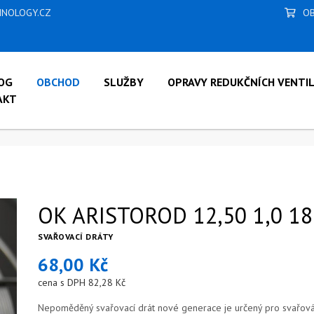
NOLOGY.CZ
OB
OG
OBCHOD
SLUŽBY
OPRAVY REDUKČNÍCH VENTI
AKT
OK ARISTOROD 12,50 1,0 18 KG CÍVKA
OK ARISTOROD 12,50 1,0 18
SVAŘOVACÍ DRÁTY
68,00 Kč
cena s DPH 82,28 Kč
Nepoměděný svařovací drát nové generace je určený pro svařován