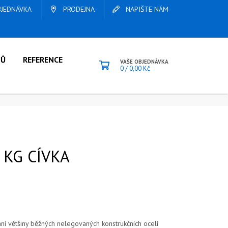
JEDNÁVKA
PRODEJNA
NAPIŠTE NÁM
LŮ
REFERENCE
VAŠE OBJEDNÁVKA
0
/
0,00
Kč
 KG CÍVKA
í většiny běžných nelegovaných konstrukčních ocelí