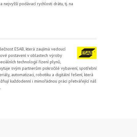
ejvyšší podávací rychlosti drátu, tj. na
lečnost ESAB, která zaujímá vedoucí
tové postavení v oblastech výroby
eciálních technologií řízení plynů,
kytuje svým partnerům pokročilé vybavení, spotřební
riály, automatizaci, robotiku a digitální řešení, která
žňují každodenní i mimořádnou práci přetvářející náš
.