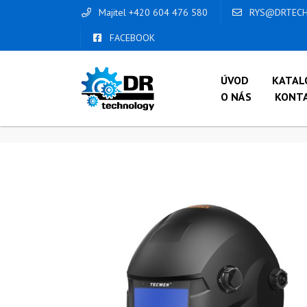
Majitel +420 604 476 580
RYS@DRTECH
FACEBOOK
ÚVOD
KATAL
O NÁS
KONT
ÚVOD
/
OBCHOD
/
SVAŘOVACÍ KUKLY
/