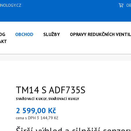
NOLOGY.CZ
OB
OG
OBCHOD
SLUŽBY
OPRAVY REDUKČNÍCH VENTI
AKT
TM14 S ADF735S
TM14 S ADF735S
SVAŘOVACÍ KUKLY, SVAŘOVACÍ KUKLY
2 599,00 Kč
cena s DPH 3 144,79 Kč