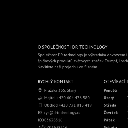
O SPOLEČNOSTI DR TECHNOLOGY
Společnost DR technology je výhradním dovozcem 
špičkových produktů světových značek Trumpf, Lorch 
Navštivte naši projednu ve Slaném.
RYCHLÝ KONTAKT
OTEVÍRACÍ
Pražská 355, Slaný
Pondělí
Majitel +420 604 476 580
Úterý
Obchod +420 731 815 419
Středa
rys@drtechnology.cz
Čtvrtek
IČO
03638316
Pátek
DIČ
CZ03638316
Sobota