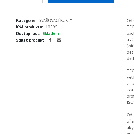
Kategorie:
SVAŘOVACÍ KUKLY
Od 
Kód produktu:
10595
TEC
oso
Dostupnost:
Skladem
trv
Sdílet produkt:
špi
bez
dých
TEC
vel
Zal
kval
pro
ISO
Od 
přís
aby
hran