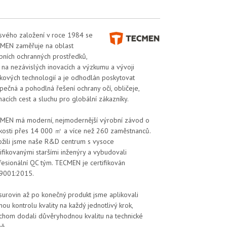
svého založení v roce 1984 se
MEN zaměřuje na oblast
bních ochranných prostředků,
á na nezávislých inovacích a výzkumu a vývoji
čkových technologií a je odhodlán poskytovat
pečná a pohodlná řešení ochrany očí, obličeje,
acích cest a sluchu pro globální zákazníky.
MEN má moderní, nejmodernější výrobní závod o
ikosti přes 14 000 ㎡ a více než 260 zaměstnanců.
ožili jsme naše R&D centrum s vysoce
ifikovanými staršími inženýry a vybudovali
fesionální QC tým. TECMEN je certifikován
9001:2015.
surovin až po konečný produkt jsme aplikovali
nou kontrolu kvality na každý jednotlivý krok,
chom dodali důvěryhodnou kvalitu na technické
ě.