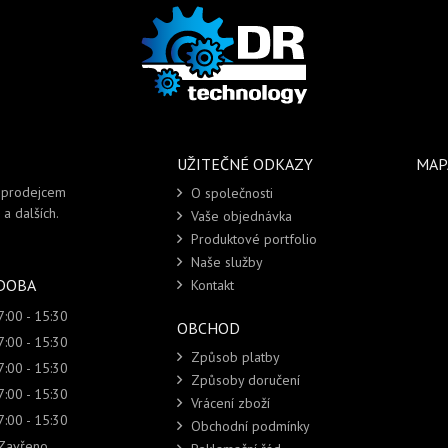
UŽITEČNÉ ODKAZY
MAP
i prodejcem
O společnosti
a dalších.
Vaše objednávka
Produktové portfolio
Naše služby
 DOBA
Kontakt
7:00 - 15:30
OBCHOD
7:00 - 15:30
Způsob platby
7:00 - 15:30
Způsoby doručení
7:00 - 15:30
Vrácení zboží
7:00 - 15:30
Obchodní podmínky
Zavřeno