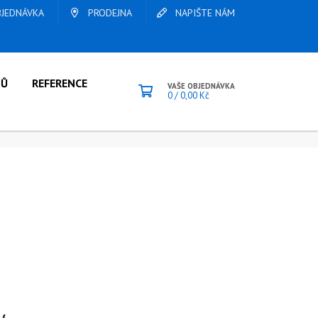
JEDNÁVKA
PRODEJNA
NAPIŠTE NÁM
LŮ
REFERENCE
VAŠE OBJEDNÁVKA
0
/
0,00
Kč