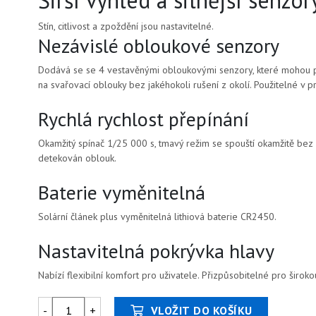
Širší výhled a silnější senzor
Stín, citlivost a zpoždění jsou nastavitelné.
Nezávislé obloukové senzory
Dodává se se 4 vestavěnými obloukovými senzory, které mohou p
na svařovací oblouky bez jakéhokoli rušení z okolí. Použitelné v 
Rychlá rychlost přepínání
Okamžitý spínač 1/25 000 s, tmavý režim se spouští okamžitě bez 
detekován oblouk.
Baterie vyměnitelná
Solární článek plus vyměnitelná lithiová baterie CR2450.
Nastavitelná pokrývka hlavy
Nabízí flexibilní komfort pro uživatele. Přizpůsobitelné pro široko
-
+
VLOŽIT DO KOŠÍKU