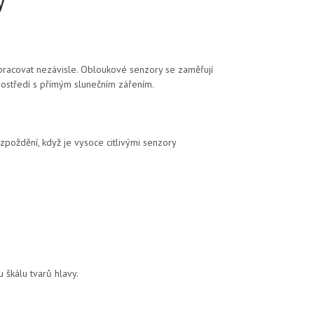
y
racovat nezávisle. Obloukové senzory se zaměřují
prostředí s přímým slunečním zářením.
zpoždění, když je vysoce citlivými senzory
u škálu tvarů hlavy.