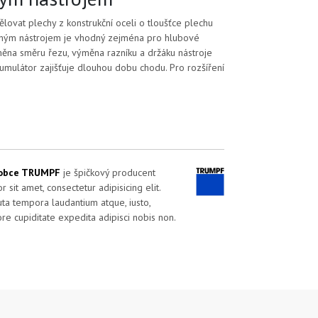
vat plechy z konstrukční oceli o tloušťce plechu
ouhým nástrojem je vhodný zejména pro hlubové
měna směru řezu, výměna razníku a držáku nástroje
kumulátor zajišťuje dlouhou dobu chodu. Pro rozšíření
obce TRUMPF
je špičkový producent
r sit amet, consectetur adipisicing elit.
uta tempora laudantium atque, iusto,
re cupiditate expedita adipisci nobis non.