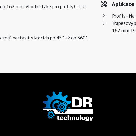
Aplikace
do 162 mm. Vhodné také pro profily C-L-U.
Profily - Na
Trapézový p
162 mm. Pro
rojů nastavit v krocích po 45° až do 360°.