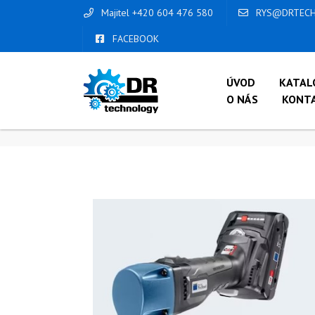
Majitel +420 604 476 580
RYS@DRTECH
FACEBOOK
ÚVOD
KATAL
O NÁS
KONT
ÚVOD
/
OBCHOD
/
AKUMULÁTOROVÉ NÁST