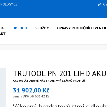
NOLOGY.CZ
OB
OG
OBCHOD
SLUŽBY
OPRAVY REDUKČNÍCH VENTI
AKT
ROJE
/
TRUTOOL PN 201 LIHD AKUMULÁTOR 18 V
TRUTOOL PN 201 LIHD AKU
AKUMULÁTOROVÉ NÁSTROJE, VYŘEZÁVAČ PROFILŮ
31 902,00 Kč
cena s DPH 38 601,42 Kč
Výkonný, bezdrátový stroj s dlou