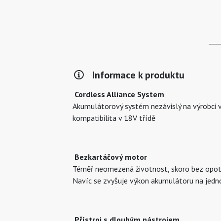
Informace k produktu
Cordless Alliance System
Akumulátorový systém nezávislý na výrobci 
kompatibilita v 18V třídě
Bezkartáčový motor
Téměř neomezená životnost, skoro bez opotř
Navíc se zvyšuje výkon akumulátoru na jedn
Přístroj s dlouhým nástrojem