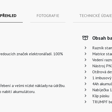
PŘEHLED
FOTOGRAFIE
TECHNICKÉ ÚDAJE
Obsah ba
Razník stan
vedoucích značek elektronářadí. 100%
Matrice sta
Vedení razn
Nástroj PN
Otěrová des
1 imbusový 
4Ah akumulá
ebení a velmi nízké náklady na údržbu.
Nabíječka 1
o nabití akumulátoru.
Klip pásku
TRUMPF b