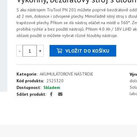
S aku nástrojem TruTool PN 201 můžete poprvé bezdrátově oddělo
až 2 mm, dokonce i zdvojené plechy. Mimořádně silný stroj s dl
trapézové plechy. Přitom se dá nástroj otáčet na místě o 360°. Z
probíhá rychle a bez použití nástrojů. Přitom 4.0 Ah / 18V LiHD a
oblasti použití si můžete vybrat různé hloubky nástroje.
-
+
VLOŽIT DO KOŠÍKU
Kategorie:
AKUMULÁTOROVÉ NÁSTROJE
Výr
Kód produktu:
2525320
dolo
Sol
Dostupnost:
Skladem
labo
Sdílet produkt: