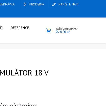
JEDNÁVKA
PRODEJNA
NAPIŠTE NÁM
LŮ
REFERENCE
VAŠE OBJEDNÁVKA
0
/
0,00
Kč
MULÁTOR 18 V
hým nástrojem