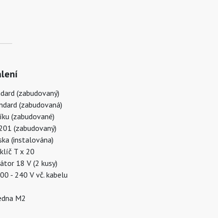
lení
dard (zabudovaný)
ndard (zabudovaná)
íku (zabudované)
201 (zabudovaný)
ka (instalována)
klíč T x 20
tor 18 V (2 kusy)
00 - 240 V vč. kabelu
edna M2