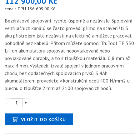
112 900,00 Kč
cena s DPH 136 609,00 Kč
Bezdrátové spojování; rychle, úsporně a nezávisle. Spojování
ventilačních kanálů se často provádí přímo na staveništi. S
aku přístrojem jste nezávislí na elektřině a můžete pracovat
pohodlně bez kabelů. Přitom můžete pomocí TruTool TF 350
Li-Ion akumulátoru spojovat nepovlakované nebo
povlakované obrobky, a to s tloušťkou materiálu 0,8 mm až
max. 4 mm. Výsledek: trvalé spojení v jednom pracovním
chodu, bez dodatečných spojovacích prvků. S 4Ah
akumulátorem provedete v konstrukční oceli 400 N/mm2 u
plechu o tloušťce 2 mm až 2100 spojovacích bodů.
-
+
VLOŽIT DO KOŠÍKU