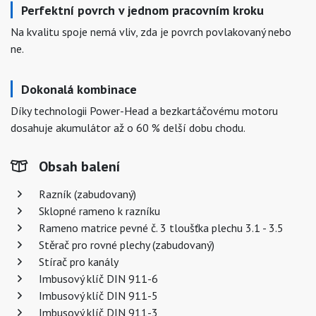
Perfektní povrch v jednom pracovním kroku
Na kvalitu spoje nemá vliv, zda je povrch povlakovaný nebo
ne.
Dokonalá kombinace
Díky technologii Power-Head a bezkartáčovému motoru
dosahuje akumulátor až o 60 % delší dobu chodu.
Obsah balení
Razník (zabudovaný)
Sklopné rameno k razníku
Rameno matrice pevné č. 3 tloušťka plechu 3.1 - 3.5
Stěrač pro rovné plechy (zabudovaný)
Stírač pro kanály
Imbusový klíč DIN 911-6
Imbusový klíč DIN 911-5
Imbusový klíč DIN 911-3