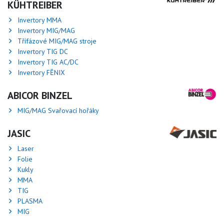
KÜHTREIBER
Invertory MMA
Invertory MIG/MAG
Třífázové MIG/MAG stroje
Invertory TIG DC
Invertory TIG AC/DC
Invertory FĒNIX
ABICOR BINZEL
MIG/MAG Svařovací hořáky
JASIC
Laser
Folie
Kukly
MMA
TIG
PLASMA
MIG