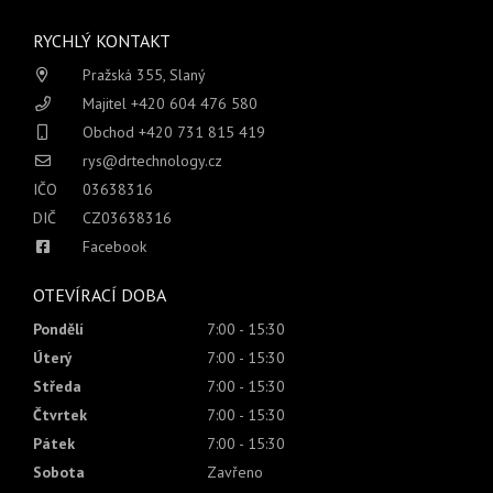
RYCHLÝ KONTAKT
Pražská 355, Slaný
Majitel +420 604 476 580
Obchod +420 731 815 419
rys@drtechnology.cz
IČO
03638316
DIČ
CZ03638316
Facebook
OTEVÍRACÍ DOBA
Pondělí
7:00 - 15:30
Úterý
7:00 - 15:30
Středa
7:00 - 15:30
Čtvrtek
7:00 - 15:30
Pátek
7:00 - 15:30
Sobota
Zavřeno