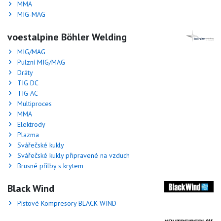
MMA
MIG-MAG
voestalpine Böhler Welding
MIG/MAG
Pulzní MIG/MAG
Dráty
TIG DC
TIG AC
Multiproces
MMA
Elektrody
Plazma
Svářečské kukly
Svářečské kukly připravené na vzduch
Brusné přilby s krytem
Black Wind
Pístové Kompresory BLACK WIND