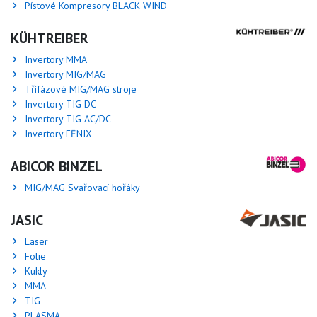
Pístové Kompresory BLACK WIND
KÜHTREIBER
Invertory MMA
Invertory MIG/MAG
Třífázové MIG/MAG stroje
Invertory TIG DC
Invertory TIG AC/DC
Invertory FĒNIX
ABICOR BINZEL
MIG/MAG Svařovací hořáky
JASIC
Laser
Folie
Kukly
MMA
TIG
PLASMA