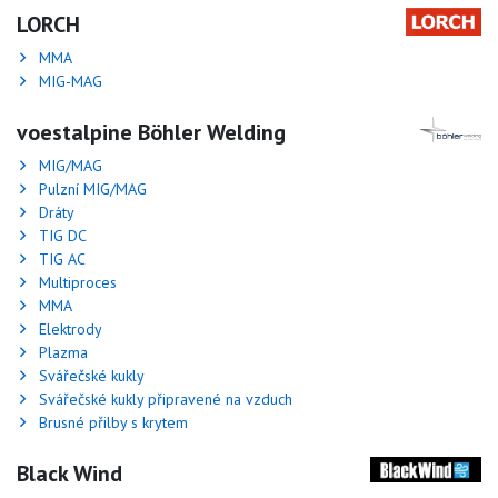
LORCH
MMA
MIG-MAG
voestalpine Böhler Welding
MIG/MAG
Pulzní MIG/MAG
Dráty
TIG DC
TIG AC
Multiproces
MMA
Elektrody
Plazma
Svářečské kukly
Svářečské kukly připravené na vzduch
Brusné přilby s krytem
Black Wind