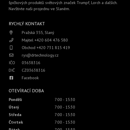
špičkových produktů světových značek Trumpf, Lorch a dalších.
Navštivte naši projednu ve Slaném.
RYCHLÝ KONTAKT
Pražská 355, Slaný
Majitel +420 604 476 580
Obchod +420 731 815 419
rys@drtechnology.cz
IČO
03638316
DIČ
CZ03638316
Facebook
OTEVÍRACÍ DOBA
Pondělí
7:00 - 15:30
Úterý
7:00 - 15:30
Středa
7:00 - 15:30
Čtvrtek
7:00 - 15:30
Pátek
7:00 - 15:30