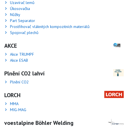
Uzavírač lemů
Úkosovačka
Nůžky
Part Separator
Prostřihovač vláknitých kompozitních materiálů
Spojovač plechů
AKCE
Akce TRUMPF
Akce ESAB
Plnění CO2 lahví
Plnění CO2
LORCH
MMA
MIG-MAG
voestalpine Böhler Welding