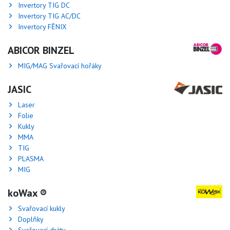
Invertory TIG DC
Invertory TIG AC/DC
Invertory FĒNIX
ABICOR BINZEL
MIG/MAG Svařovací hořáky
JASIC
Laser
Folie
Kukly
MMA
TIG
PLASMA
MIG
koWax ®
Svařovací kukly
Doplňky
Svařovací dráty