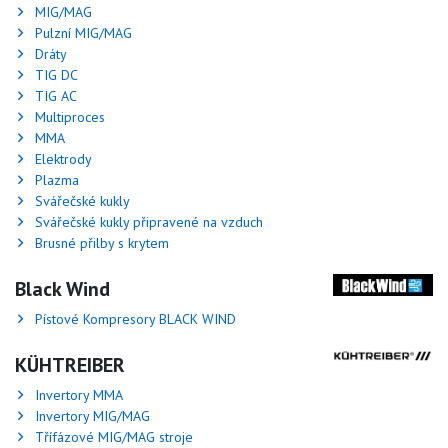
MIG/MAG
Pulzní MIG/MAG
Dráty
TIG DC
TIG AC
Multiproces
MMA
Elektrody
Plazma
Svářečské kukly
Svářečské kukly připravené na vzduch
Brusné přilby s krytem
Black Wind
Pístové Kompresory BLACK WIND
KÜHTREIBER
Invertory MMA
Invertory MIG/MAG
Třífázové MIG/MAG stroje