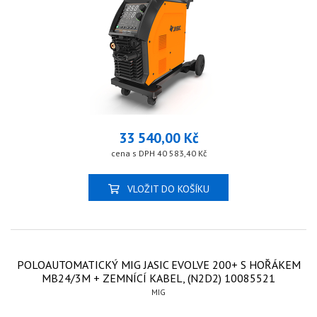
33 540,00 Kč
cena s DPH 40 583,40 Kč
VLOŽIT DO KOŠÍKU
POLOAUTOMATICKÝ MIG JASIC EVOLVE 200+ S HOŘÁKEM
MB24/3M + ZEMNÍCÍ KABEL, (N2D2) 10085521
MIG