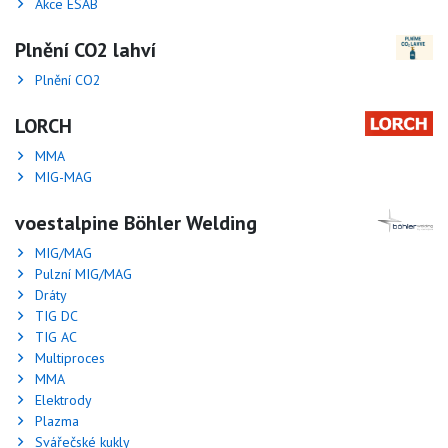
Akce ESAB
Plnění CO2 lahví
Plnění CO2
LORCH
MMA
MIG-MAG
voestalpine Böhler Welding
MIG/MAG
Pulzní MIG/MAG
Dráty
TIG DC
TIG AC
Multiproces
MMA
Elektrody
Plazma
Svářečské kukly