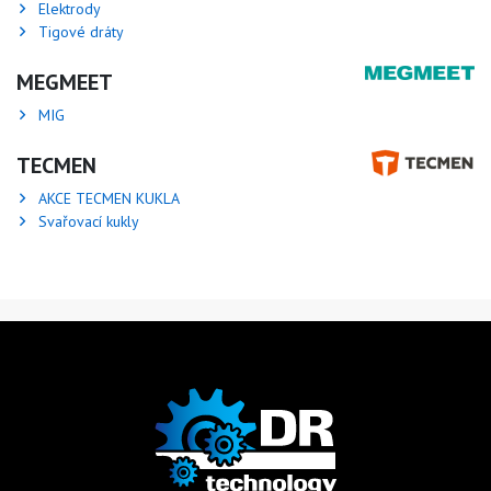
Elektrody
Tigové dráty
MEGMEET
MIG
TECMEN
AKCE TECMEN KUKLA
Svařovací kukly