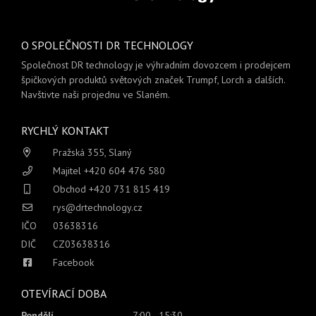
O SPOLEČNOSTI DR TECHNOLOGY
Společnost DR technology je výhradním dovozcem i prodejcem
špičkových produktů světových značek Trumpf, Lorch a dalších.
Navštivte naši projednu ve Slaném.
RYCHLÝ KONTAKT
Pražská 355, Slaný
Majitel +420 604 476 580
Obchod +420 731 815 419
rys@drtechnology.cz
IČO
03638316
DIČ
CZ03638316
Facebook
OTEVÍRACÍ DOBA
Pondělí
7:00 - 15:30