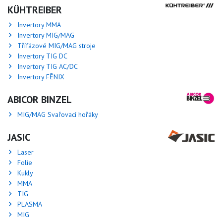
KÜHTREIBER
Invertory MMA
Invertory MIG/MAG
Třífázové MIG/MAG stroje
Invertory TIG DC
Invertory TIG AC/DC
Invertory FĒNIX
ABICOR BINZEL
MIG/MAG Svařovací hořáky
JASIC
Laser
Folie
Kukly
MMA
TIG
PLASMA
MIG