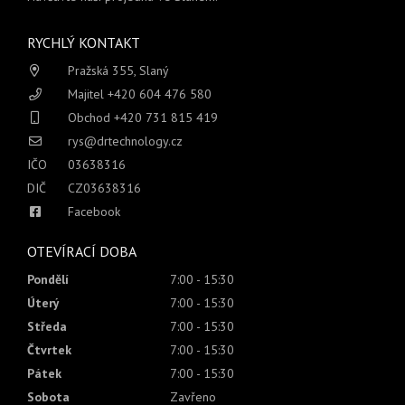
RYCHLÝ KONTAKT
Pražská 355, Slaný
Majitel +420 604 476 580
Obchod +420 731 815 419
rys@drtechnology.cz
IČO
03638316
DIČ
CZ03638316
Facebook
OTEVÍRACÍ DOBA
Pondělí
7:00 - 15:30
Úterý
7:00 - 15:30
Středa
7:00 - 15:30
Čtvrtek
7:00 - 15:30
Pátek
7:00 - 15:30
Sobota
Zavřeno