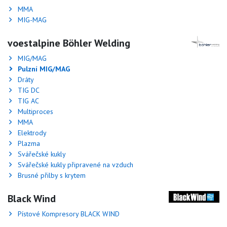
MMA
MIG-MAG
voestalpine Böhler Welding
MIG/MAG
Pulzní MIG/MAG
Dráty
TIG DC
TIG AC
Multiproces
MMA
Elektrody
Plazma
Svářečské kukly
Svářečské kukly připravené na vzduch
Brusné přilby s krytem
Black Wind
Pístové Kompresory BLACK WIND