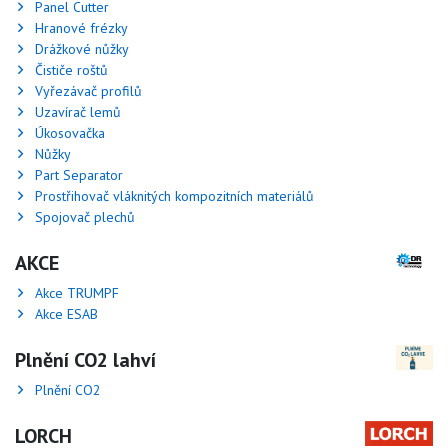
Panel Cutter
Hranové frézky
Drážkové nůžky
Čističe roštů
Vyřezávač profilů
Uzavírač lemů
Úkosovačka
Nůžky
Part Separator
Prostřihovač vláknitých kompozitních materiálů
Spojovač plechů
AKCE
Akce TRUMPF
Akce ESAB
Plnění CO2 lahví
Plnění CO2
LORCH