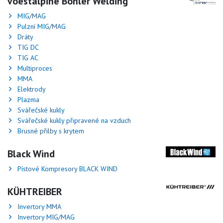
voestalpine Böhler Welding
MIG/MAG
Pulzní MIG/MAG
Dráty
TIG DC
TIG AC
Multiproces
MMA
Elektrody
Plazma
Svářečské kukly
Svářečské kukly připravené na vzduch
Brusné přilby s krytem
Black Wind
Pístové Kompresory BLACK WIND
KÜHTREIBER
Invertory MMA
Invertory MIG/MAG