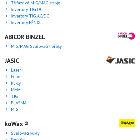
Třífázové MIG/MAG stroje
Invertory TIG DC
Invertory TIG AC/DC
Invertory FĒNIX
ABICOR BINZEL
MIG/MAG Svařovací hořáky
JASIC
Laser
Folie
Kukly
MMA
TIG
PLASMA
MIG
koWax ®
Svařovací kukly
Doplňky