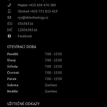
Majitel +420 604 476 580
Obchod +420 731 815 419
rys@drtechnology.cz
IČO
03638316
DIČ
CZ03638316
Facebook
OTEVÍRACÍ DOBA
Pondělí
7:00 - 15:30
Úterý
7:00 - 15:30
Středa
7:00 - 15:30
Čtvrtek
7:00 - 15:30
Pátek
7:00 - 15:30
Sobota
Zavřeno
Neděle
Zavřeno
UŽITEČNÉ ODKAZY